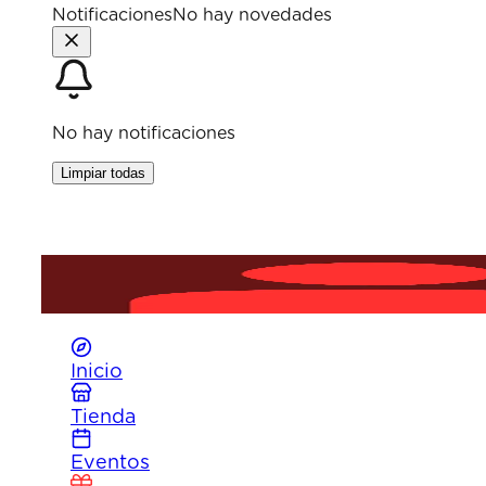
Notificaciones
No hay novedades
No hay notificaciones
Limpiar todas
Haz clic para entrar
Inicia sesión para acceder a tu
perfil
, ver tus
recurso
Inicio
Tienda
Eventos