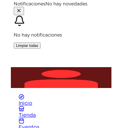
Notificaciones
No hay novedades
No hay notificaciones
Limpiar todas
Haz clic para entrar
Inicia sesión para acceder a tu
perfil
, ver tus
recursos
y participar en
desafíos
.
Inicio
Tienda
Eventos