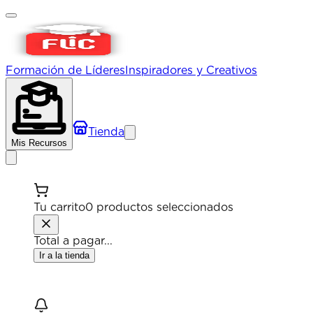
Formación de Líderes
Inspiradores y Creativos
Tienda
Mis Recursos
Tu
carrito
0
productos
seleccionados
Total a pagar
...
Ir a la tienda